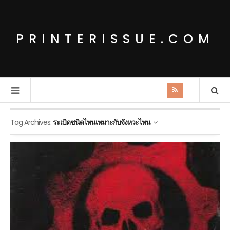
PRINTERISSUE.COM
Tag Archives:
ระเบิดชนิดไหนเหมาะกับจังหวะไหน