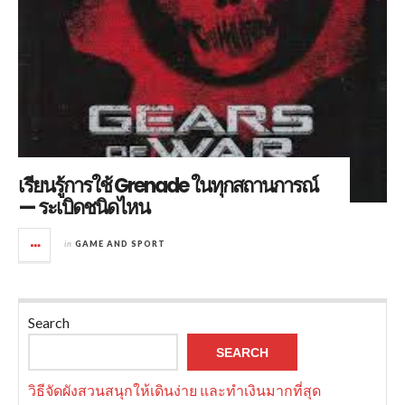
เรียนรู้การใช้ Grenade ในทุกสถานการณ์
— ระเบิดชนิดไหน
in
GAME AND SPORT
Search
SEARCH
วิธีจัดผังสวนสนุกให้เดินง่าย และทำเงินมากที่สุด