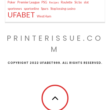
Premier League
Poker
PSG
Roulette
Sic bo
slot
Recipes
sportnews
sportonline
Spurs
Stop lossing casino
UFABET
West Ham
PRINTERISSUE.CO
M
COPYRIGHT 2022 UFABET999. ALL RIGHTS RESERVED.