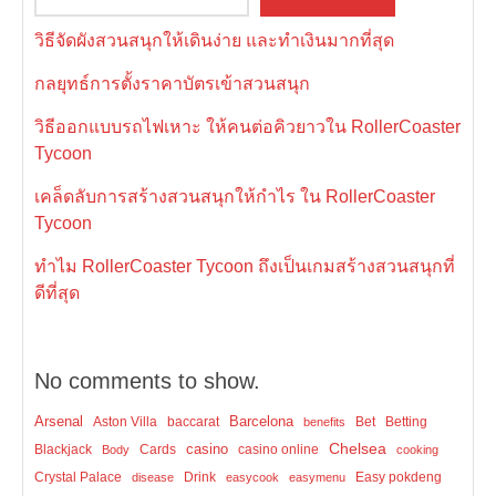
วิธีจัดผังสวนสนุกให้เดินง่าย และทำเงินมากที่สุด
กลยุทธ์การตั้งราคาบัตรเข้าสวนสนุก
วิธีออกแบบรถไฟเหาะ ให้คนต่อคิวยาวใน RollerCoaster
Tycoon
เคล็ดลับการสร้างสวนสนุกให้กำไร ใน RollerCoaster
Tycoon
ทำไม RollerCoaster Tycoon ถึงเป็นเกมสร้างสวนสนุกที่
ดีที่สุด
No comments to show.
Arsenal
Barcelona
Aston Villa
baccarat
Bet
Betting
benefits
Chelsea
casino
Blackjack
Cards
casino online
Body
cooking
Crystal Palace
Drink
Easy pokdeng
disease
easycook
easymenu