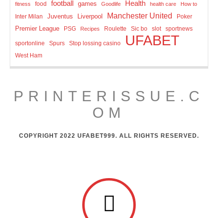
football
Health
games
food
fitness
Goodlife
health care
How to
Manchester United
Juventus
Liverpool
Inter Milan
Poker
Premier League
PSG
Roulette
Sic bo
slot
sportnews
Recipes
UFABET
sportonline
Spurs
Stop lossing casino
West Ham
PRINTERISSUE.C
OM
COPYRIGHT 2022 UFABET999. ALL RIGHTS RESERVED.