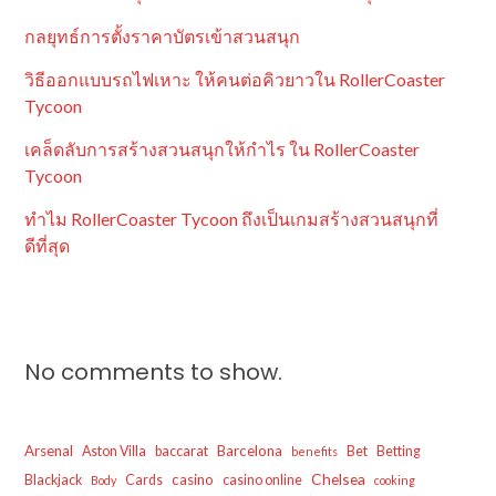
กลยุทธ์การตั้งราคาบัตรเข้าสวนสนุก
วิธีออกแบบรถไฟเหาะ ให้คนต่อคิวยาวใน RollerCoaster
Tycoon
เคล็ดลับการสร้างสวนสนุกให้กำไร ใน RollerCoaster
Tycoon
ทำไม RollerCoaster Tycoon ถึงเป็นเกมสร้างสวนสนุกที่
ดีที่สุด
No comments to show.
Arsenal
Barcelona
Aston Villa
baccarat
Bet
Betting
benefits
Chelsea
casino
Blackjack
Cards
casino online
Body
cooking