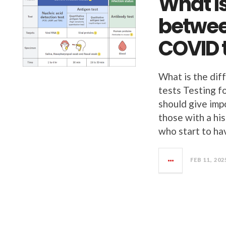
What is
betwee
COVID 
What is the d
tests Testing 
should give impo
those with a his
who start to ha
FEB 11, 202