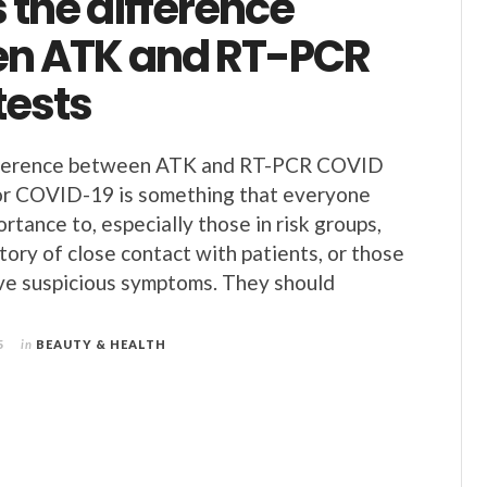
 the difference
n ATK and RT-PCR
tests
ifference between ATK and RT-PCR COVID
for COVID-19 is something that everyone
rtance to, especially those in risk groups,
tory of close contact with patients, or those
ve suspicious symptoms. They should
5
in
BEAUTY & HEALTH