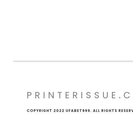
PRINTERISSUE.
COPYRIGHT 2022 UFABET999. ALL RIGHTS RESER