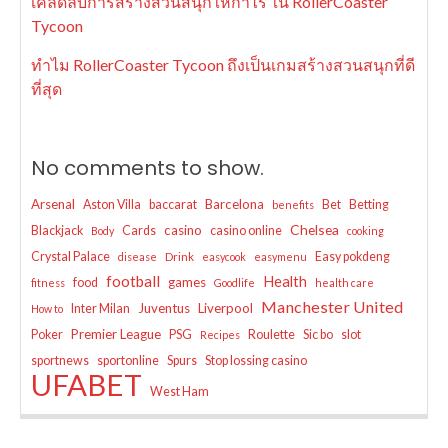
เคล็ดลับการสร้างสวนสนุกให้กำไร ใน RollerCoaster
Tycoon
ทำไม RollerCoaster Tycoon ถึงเป็นเกมสร้างสวนสนุกที่ดี
ที่สุด
No comments to show.
Arsenal
Barcelona
Aston Villa
baccarat
Bet
Betting
benefits
Chelsea
casino
Blackjack
Cards
casino online
Body
cooking
Crystal Palace
Easy pokdeng
disease
Drink
easycook
easymenu
football
Health
games
food
fitness
Goodlife
health care
Manchester United
Juventus
Liverpool
Inter Milan
How to
Premier League
Poker
PSG
Roulette
Sic bo
slot
Recipes
sportnews
sportonline
Spurs
Stop lossing casino
UFABET
West Ham