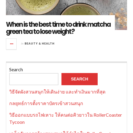
When is the best time to drink matcha
green tea to lose weight?
in
BEAUTY & HEALTH
Search
SEARCH
วิธีจัดผังสวนสนุกให้เดินง่าย และทำเงินมากที่สุด
กลยุทธ์การตั้งราคาบัตรเข้าสวนสนุก
วิธีออกแบบรถไฟเหาะ ให้คนต่อคิวยาวใน RollerCoaster
Tycoon