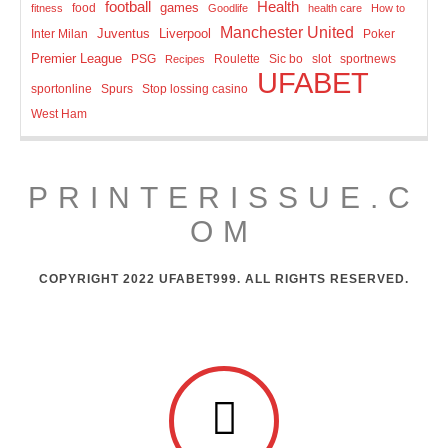
football
Health
games
food
fitness
Goodlife
health care
How to
Manchester United
Juventus
Liverpool
Inter Milan
Poker
Premier League
PSG
Roulette
Sic bo
slot
sportnews
Recipes
UFABET
sportonline
Spurs
Stop lossing casino
West Ham
PRINTERISSUE.C
OM
COPYRIGHT 2022 UFABET999. ALL RIGHTS RESERVED.