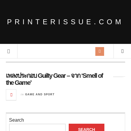
PRINTERISSUE.COM
Tag Archives:
Director
เพลงประกอบ Guilty Gear – จาก ‘Smell of
the Game’
in
GAME AND SPORT
Search
SEARCH