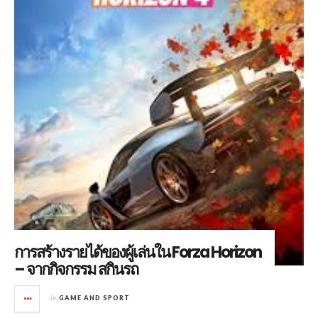
การสร้างรายได้ของผู้เล่นใน Forza Horizon
– จากกิจกรรม สกินรถ
in
GAME AND SPORT