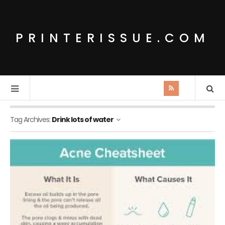
PRINTERISSUE.COM
Tag Archives:
Drink lots of water