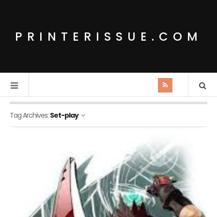
PRINTERISSUE.COM
Tag Archives:
Set-play