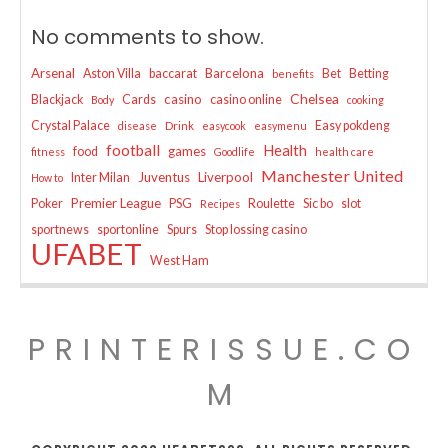
No comments to show.
Arsenal
Barcelona
Aston Villa
baccarat
Bet
Betting
benefits
Chelsea
casino
Blackjack
Cards
casino online
Body
cooking
Crystal Palace
Easy pokdeng
disease
Drink
easycook
easymenu
football
Health
games
food
fitness
Goodlife
health care
Manchester United
Juventus
Liverpool
Inter Milan
How to
Premier League
Poker
PSG
Roulette
Sic bo
slot
Recipes
sportnews
sportonline
Spurs
Stop lossing casino
UFABET
West Ham
PRINTERISSUE.CO
M