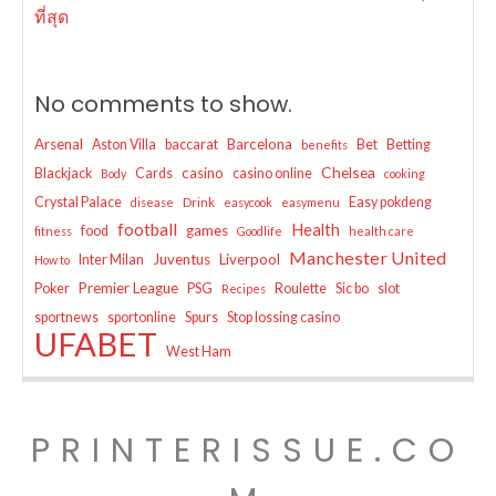
ที่สุด
No comments to show.
Arsenal
Barcelona
Aston Villa
baccarat
Bet
Betting
benefits
Chelsea
casino
Blackjack
Cards
casino online
Body
cooking
Crystal Palace
Easy pokdeng
disease
Drink
easycook
easymenu
football
Health
games
food
fitness
Goodlife
health care
Manchester United
Juventus
Liverpool
Inter Milan
How to
Premier League
Poker
PSG
Roulette
Sic bo
slot
Recipes
sportnews
sportonline
Spurs
Stop lossing casino
UFABET
West Ham
PRINTERISSUE.CO