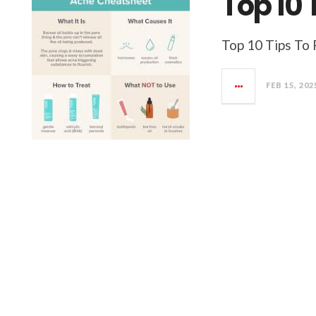
Top 10 
Top 10 Tips To 
FEB 15, 202