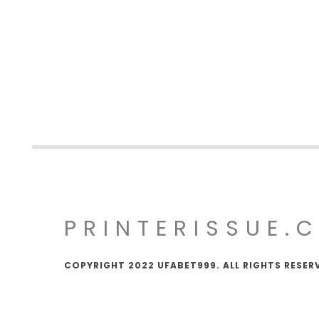
PRINTERISSUE.
COPYRIGHT 2022 UFABET999. ALL RIGHTS RESER