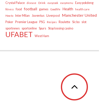
Crystal Palace
Easy pokdeng
disease
Drink
easycook
easymenu
football
Health
games
food
fitness
Goodlife
health care
Manchester United
Juventus
Liverpool
Inter Milan
How to
Premier League
Poker
PSG
Roulette
Sic bo
slot
Recipes
sportnews
sportonline
Spurs
Stop lossing casino
UFABET
West Ham