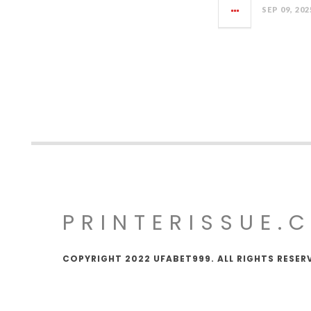
SEP 09, 202
PRINTERISSUE.
COPYRIGHT 2022 UFABET999. ALL RIGHTS RESER