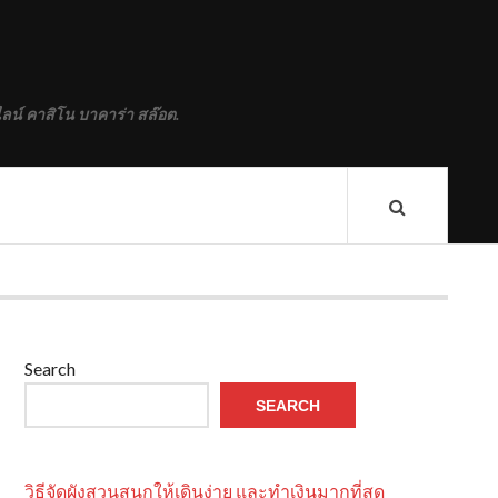
ลน์ คาสิโน บาคาร่า สล๊อต.
Search
SEARCH
วิธีจัดผังสวนสนุกให้เดินง่าย และทำเงินมากที่สุด