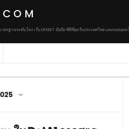
E.COM
้มาตรฐานระดับโลก เว็บ UFABET มือถือ ที่ดีที่สุดในประเทศไทย แทงบอลออนไ
2025