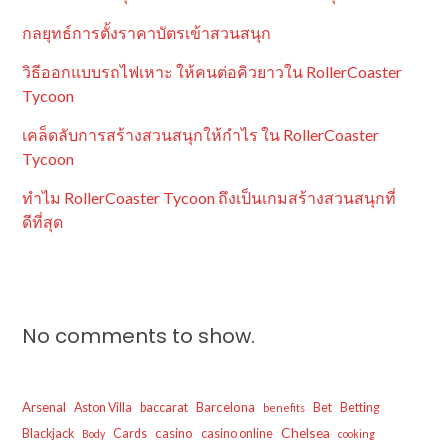
กลยุทธ์การตั้งราคาบัตรเข้าสวนสนุก
วิธีออกแบบรถไฟเหาะ ให้คนต่อคิวยาวใน RollerCoaster
Tycoon
เคล็ดลับการสร้างสวนสนุกให้กำไร ใน RollerCoaster
Tycoon
ทำไม RollerCoaster Tycoon ถึงเป็นเกมสร้างสวนสนุกที่
ดีที่สุด
No comments to show.
Arsenal
Barcelona
Aston Villa
baccarat
Bet
Betting
benefits
Chelsea
casino
Blackjack
Cards
casino online
Body
cooking