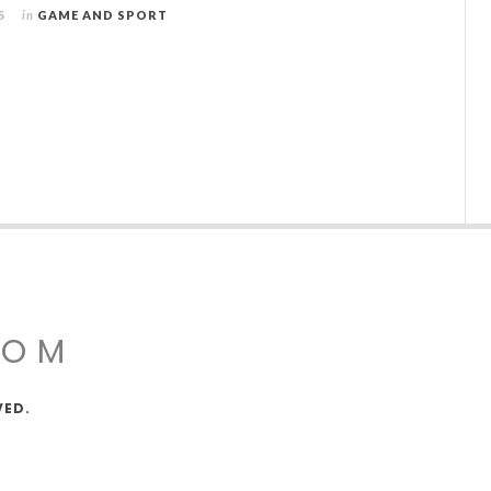
5
in
GAME AND SPORT
COM
VED.