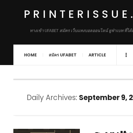
PRINTERISSU
ทางเข้า UFABET สมัคร เว็บแทงบอลออนไลน์ ยูฟ่าเบท ที่ได
HOME
สมัคร UFABET
ARTICLE
Daily Archives:
September 9, 