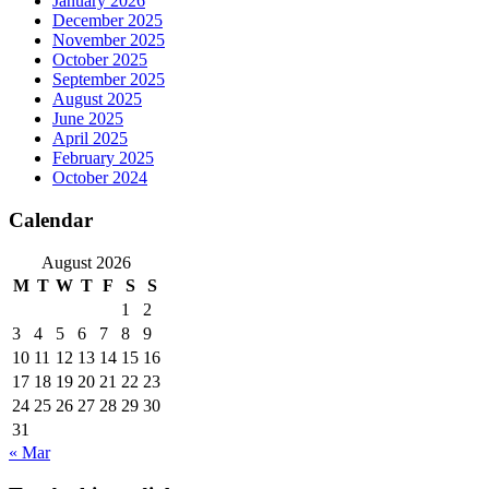
January 2026
December 2025
November 2025
October 2025
September 2025
August 2025
June 2025
April 2025
February 2025
October 2024
Calendar
August 2026
M
T
W
T
F
S
S
1
2
3
4
5
6
7
8
9
10
11
12
13
14
15
16
17
18
19
20
21
22
23
24
25
26
27
28
29
30
31
« Mar