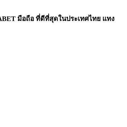
ET มือถือ ที่ดีที่สุดในประเทศไทย แทง