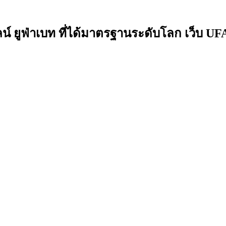
ยูฟ่าเบท ที่ได้มาตรฐานระดับโลก เว็บ UFAB