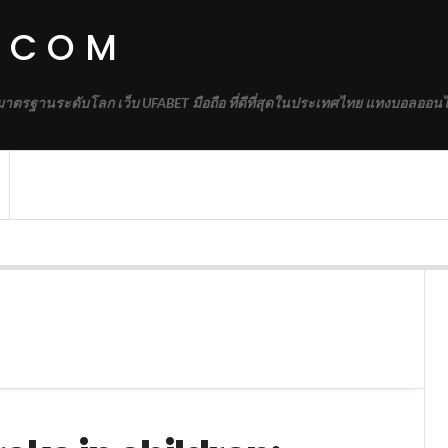
E.COM
้มาตรฐานระดับโลก เว็บ UFABET มือถือ ที่ดีที่สุดในประเทศไทย แทงบอลออนไ