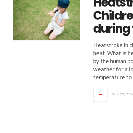
Heatstr
Childre
during 
Heatstroke in ch
heat. What is h
by the human bo
weather for a l
temperature to 
SEP 29, 202