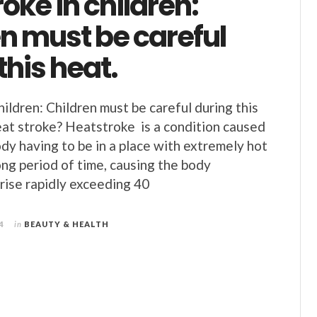
oke in children:
n must be careful
this heat.
ildren: Children must be careful during this
eat stroke? Heatstroke is a condition caused
dy having to be in a place with extremely hot
ong period of time, causing the body
rise rapidly exceeding 40
4
in
BEAUTY & HEALTH