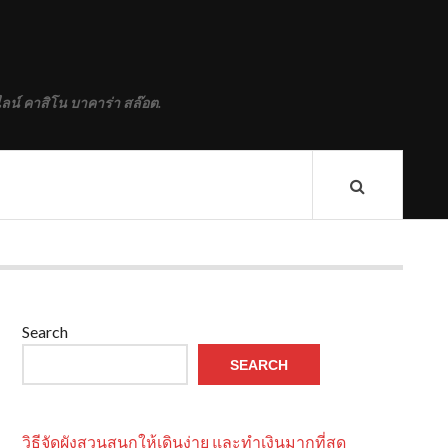
ลน์ คาสิโน บาคาร่า สล๊อต.
Search
SEARCH
วิธีจัดผังสวนสนุกให้เดินง่าย และทำเงินมากที่สุด