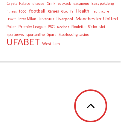
Crystal Palace
Easy pokdeng
disease
Drink
easycook
easymenu
football
Health
games
food
fitness
Goodlife
health care
Manchester United
Juventus
Liverpool
Inter Milan
How to
Premier League
Poker
PSG
Roulette
Sic bo
slot
Recipes
sportnews
sportonline
Spurs
Stop lossing casino
UFABET
West Ham