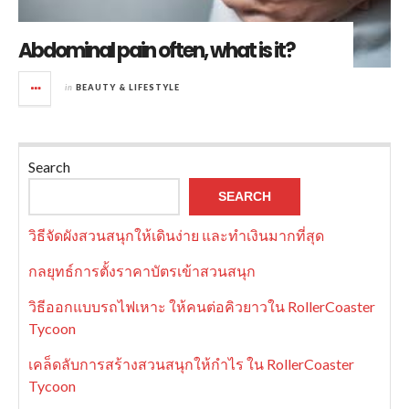
Abdominal pain often, what is it?
in
BEAUTY & LIFESTYLE
Search
SEARCH
วิธีจัดผังสวนสนุกให้เดินง่าย และทำเงินมากที่สุด
กลยุทธ์การตั้งราคาบัตรเข้าสวนสนุก
วิธีออกแบบรถไฟเหาะ ให้คนต่อคิวยาวใน RollerCoaster
Tycoon
เคล็ดลับการสร้างสวนสนุกให้กำไร ใน RollerCoaster
Tycoon