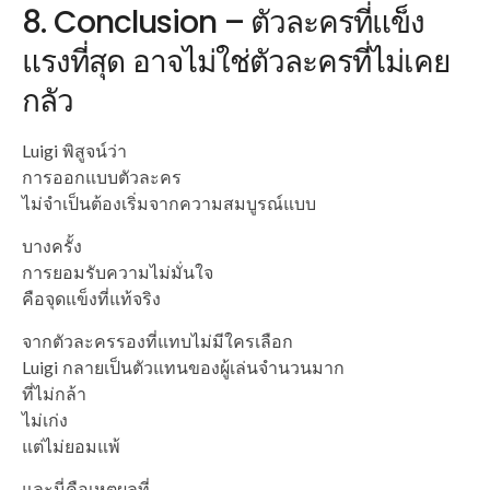
8. Conclusion – ตัวละครที่แข็ง
แรงที่สุด อาจไม่ใช่ตัวละครที่ไม่เคย
กลัว
Luigi พิสูจน์ว่า
การออกแบบตัวละคร
ไม่จำเป็นต้องเริ่มจากความสมบูรณ์แบบ
บางครั้ง
การยอมรับความไม่มั่นใจ
คือจุดแข็งที่แท้จริง
จากตัวละครรองที่แทบไม่มีใครเลือก
Luigi กลายเป็นตัวแทนของผู้เล่นจำนวนมาก
ที่ไม่กล้า
ไม่เก่ง
แต่ไม่ยอมแพ้
และนี่คือเหตุผลที่