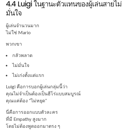
4.4 Luigi ในฐานะตัวแทนของผู้เล่นสายไม่
มั่นใจ
ผู้เล่นจำนวนมาก
ไม่ใช่ Mario
พวกเขา
กลัวพลาด
ไม่มั่นใจ
ไม่เก่งตั้งแต่แรก
Luigi คือการบอกผู้เล่นกลุ่มนี้ว่า
คุณไม่จำเป็นต้องเป็นฮีโร่แบบสมบูรณ์
คุณแค่ต้อง “ไม่หยุด”
นี่คือการออกแบบตัวละคร
ที่มี Empathy สูงมาก
โดยไม่ต้องพูดออกมาตรง ๆ