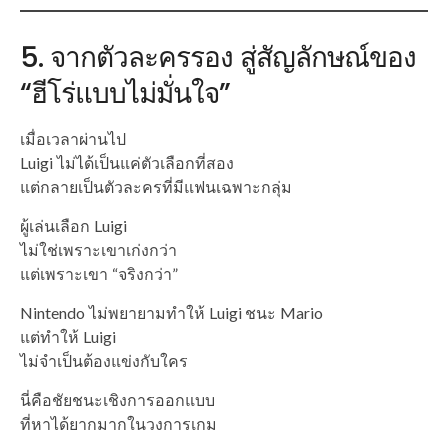
5. จากตัวละครรอง สู่สัญลักษณ์ของ
“ฮีโร่แบบไม่มั่นใจ”
เมื่อเวลาผ่านไป
Luigi ไม่ได้เป็นแค่ตัวเลือกที่สอง
แต่กลายเป็นตัวละครที่มีแฟนเฉพาะกลุ่ม
ผู้เล่นเลือก Luigi
ไม่ใช่เพราะเขาเก่งกว่า
แต่เพราะเขา “จริงกว่า”
Nintendo ไม่พยายามทำให้ Luigi ชนะ Mario
แต่ทำให้ Luigi
ไม่จำเป็นต้องแข่งกับใคร
นี่คือชัยชนะเชิงการออกแบบ
ที่หาได้ยากมากในวงการเกม