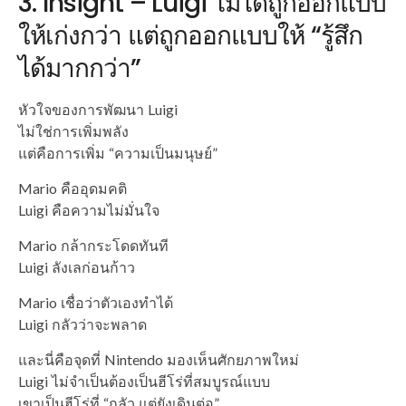
3. Insight – Luigi ไม่ได้ถูกออกแบบ
ให้เก่งกว่า แต่ถูกออกแบบให้ “รู้สึก
ได้มากกว่า”
หัวใจของการพัฒนา Luigi
ไม่ใช่การเพิ่มพลัง
แต่คือการเพิ่ม “ความเป็นมนุษย์”
Mario คืออุดมคติ
Luigi คือความไม่มั่นใจ
Mario กล้ากระโดดทันที
Luigi ลังเลก่อนก้าว
Mario เชื่อว่าตัวเองทำได้
Luigi กลัวว่าจะพลาด
และนี่คือจุดที่ Nintendo มองเห็นศักยภาพใหม่
Luigi ไม่จำเป็นต้องเป็นฮีโร่ที่สมบูรณ์แบบ
เขาเป็นฮีโร่ที่ “กลัว แต่ยังเดินต่อ”