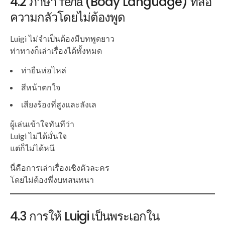
4.2 ภาษา тела (Body Language) ที่สื่อ
ความกลัวโดยไม่ต้องพูด
Luigi ไม่จำเป็นต้องมีบทพูดยาว
ท่าทางก็เล่าเรื่องได้ทั้งหมด
ท่ายืนห่อไหล่
สีหน้าตกใจ
เสียงร้องที่สูงและลังเล
ผู้เล่นเข้าใจทันทีว่า
Luigi ไม่ได้มั่นใจ
แต่ก็ไม่ได้หนี
นี่คือการเล่าเรื่องเชิงตัวละคร
โดยไม่ต้องพึ่งบทสนทนา
4.3 การให้ Luigi เป็นพระเอกใน