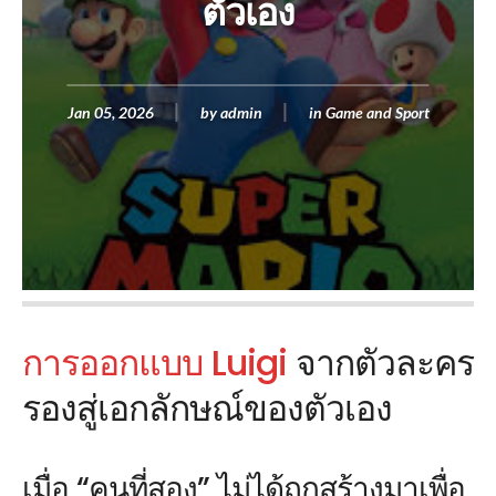
ตัวเอง
Jan 05, 2026
by
admin
in
Game and Sport
การออกแบบ Luigi
จากตัวละคร
รองสู่เอกลักษณ์ของตัวเอง
เมื่อ “คนที่สอง” ไม่ได้ถูกสร้างมาเพื่อ