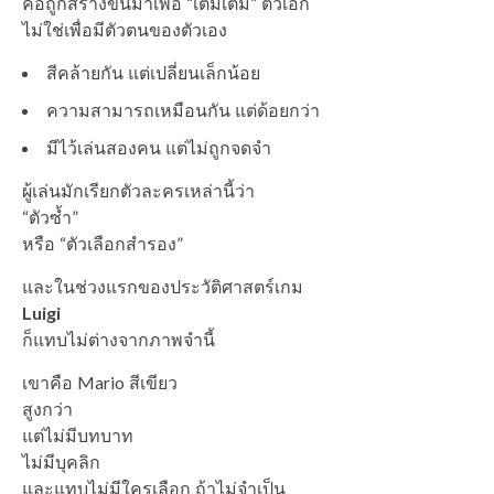
คือถูกสร้างขึ้นมาเพื่อ “เติมเต็ม” ตัวเอก
ไม่ใช่เพื่อมีตัวตนของตัวเอง
สีคล้ายกัน แต่เปลี่ยนเล็กน้อย
ความสามารถเหมือนกัน แต่ด้อยกว่า
มีไว้เล่นสองคน แต่ไม่ถูกจดจำ
ผู้เล่นมักเรียกตัวละครเหล่านี้ว่า
“ตัวซ้ำ”
หรือ “ตัวเลือกสำรอง”
และในช่วงแรกของประวัติศาสตร์เกม
Luigi
ก็แทบไม่ต่างจากภาพจำนี้
เขาคือ Mario สีเขียว
สูงกว่า
แต่ไม่มีบทบาท
ไม่มีบุคลิก
และแทบไม่มีใครเลือก ถ้าไม่จำเป็น