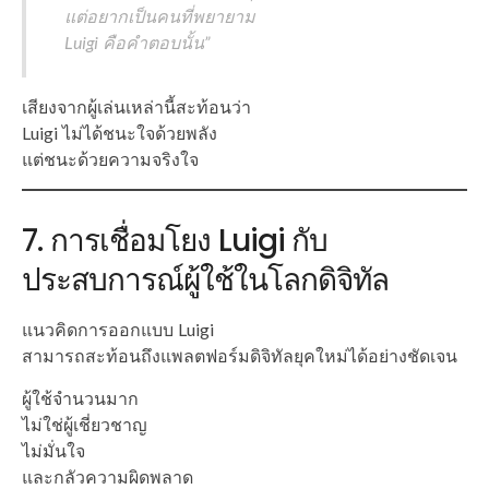
แต่อยากเป็นคนที่พยายาม
Luigi คือคำตอบนั้น”
เสียงจากผู้เล่นเหล่านี้สะท้อนว่า
Luigi ไม่ได้ชนะใจด้วยพลัง
แต่ชนะด้วยความจริงใจ
7. การเชื่อมโยง Luigi กับ
ประสบการณ์ผู้ใช้ในโลกดิจิทัล
แนวคิดการออกแบบ Luigi
สามารถสะท้อนถึงแพลตฟอร์มดิจิทัลยุคใหม่ได้อย่างชัดเจน
ผู้ใช้จำนวนมาก
ไม่ใช่ผู้เชี่ยวชาญ
ไม่มั่นใจ
และกลัวความผิดพลาด