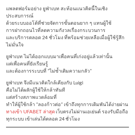
แพลตฟอร์มอย่าง ยูฟ่าเบท สะท้อนแนวคิดนี้ในเชิง
ประสบการณ์
ด้วยระบบออโต้ที่ช่วยจัดการขั้นตอนยาก ๆ แทนผู้ใช้
การฝากถอนไวที่ลดความกังวลเรื่องกระบวนการ
และบริการตลอด 24 ชั่วโมง ที่พร้อมช่วยเหลือเมื่อผู้ใช้รู้สึก
ไม่มั่นใจ
ยูฟ่าเบท ไม่ได้ออกแบบมาเพื่อคนที่เก่งอยู่แล้วเท่านั้น
แต่เพื่อคนที่ยังเรียนรู้
และต้องการระบบที่ “ไม่ซ้ำเติมความกลัว”
ยูฟ่าเบท จึงมีแนวคิดใกล้เคียงกับ Luigi
คือไม่ได้ผลักผู้ใช้ให้กล้าทันที
แต่สร้างสภาพแวดล้อมที่
ทำให้ผู้ใช้กล้า “ลองก้าวต่อ” เข้าถึงทุกการเดิมพันได้ง่ายผ่าน
ทางเข้า UFABET ล่าสุด
เว็บตรงไม่ผ่านเอเย่นต์ รองรับมือถือ
ทุกระบบ เข้าเล่นได้ตลอด 24 ชั่วโมง