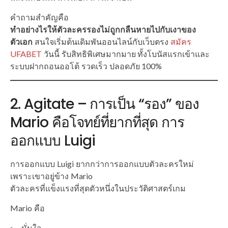
คำถามสำคัญคือ
ทำอย่างไรให้ตัวละครรองไม่ถูกกลืนหายไปกับเงาของ
ตัวเอก
สนใจเริ่มต้นเดิมพันออนไลน์กับเว็บตรง
สมัคร
UFABET
วันนี้ รับสิทธิพิเศษมากมาย ทั้งโบนัสแรกเข้าและ
ระบบฝากถอนออโต้ รวดเร็ว ปลอดภัย 100%
2. Agitate – การเป็น “รอง” ของ
Mario คือโจทย์ที่ยากที่สุด การ
ออกแบบ Luigi
การออกแบบ Luigi ยากกว่าการออกแบบตัวละครใหม่
เพราะเขาอยู่ข้าง Mario
ตัวละครที่แข็งแรงที่สุดตัวหนึ่งในประวัติศาสตร์เกม
Mario คือ
มั่นใจ