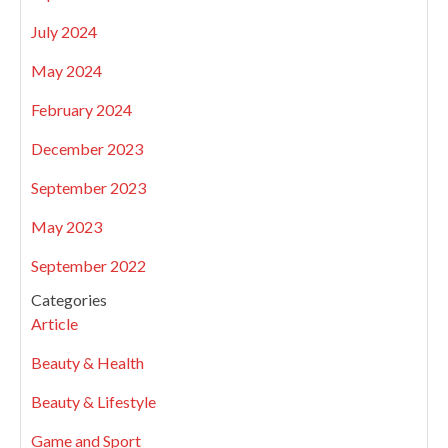
July 2024
May 2024
February 2024
December 2023
September 2023
May 2023
September 2022
Categories
Article
Beauty & Health
Beauty & Lifestyle
Game and Sport