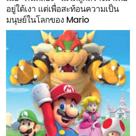
อยู่ใต้เงา แต่เพื่อสะท้อนความเป็น
มนุษย์ในโลกของ Mario