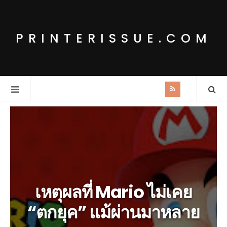
PRINTERISSUE.COM
เหตุผลที่ Mario ไม่เคย
“ตกยุค” แม้ผ่านมาหลาย