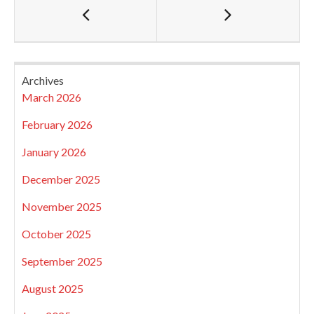
Archives
March 2026
February 2026
January 2026
December 2025
November 2025
October 2025
September 2025
August 2025