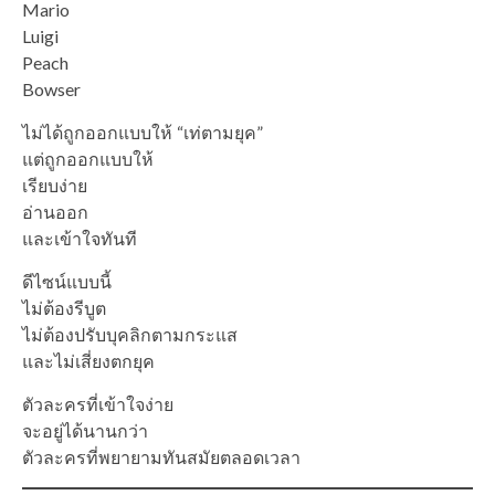
Mario
Luigi
Peach
Bowser
ไม่ได้ถูกออกแบบให้ “เท่ตามยุค”
แต่ถูกออกแบบให้
เรียบง่าย
อ่านออก
และเข้าใจทันที
ดีไซน์แบบนี้
ไม่ต้องรีบูต
ไม่ต้องปรับบุคลิกตามกระแส
และไม่เสี่ยงตกยุค
ตัวละครที่เข้าใจง่าย
จะอยู่ได้นานกว่า
ตัวละครที่พยายามทันสมัยตลอดเวลา