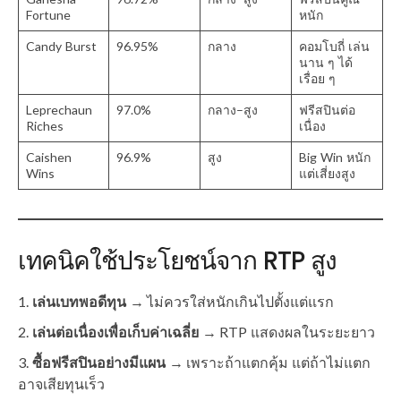
Fortune
หนัก
Candy Burst
96.95%
กลาง
คอมโบถี่ เล่น
นาน ๆ ได้
เรื่อย ๆ
Leprechaun
97.0%
กลาง–สูง
ฟรีสปินต่อ
Riches
เนื่อง
Caishen
96.9%
สูง
Big Win หนัก
Wins
แต่เสี่ยงสูง
เทคนิคใช้ประโยชน์จาก RTP สูง
เล่นเบทพอดีทุน
→ ไม่ควรใส่หนักเกินไปตั้งแต่แรก
เล่นต่อเนื่องเพื่อเก็บค่าเฉลี่ย
→ RTP แสดงผลในระยะยาว
ซื้อฟรีสปินอย่างมีแผน
→ เพราะถ้าแตกคุ้ม แต่ถ้าไม่แตก
อาจเสียทุนเร็ว