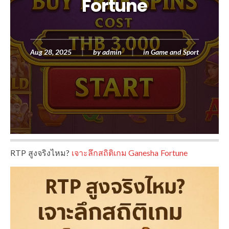
Fortune
Aug 28, 2025
by
admin
in
Game and Sport
RTP สูงจริงไหม?
เจาะลึกสถิติเกม Ganesha Fortune