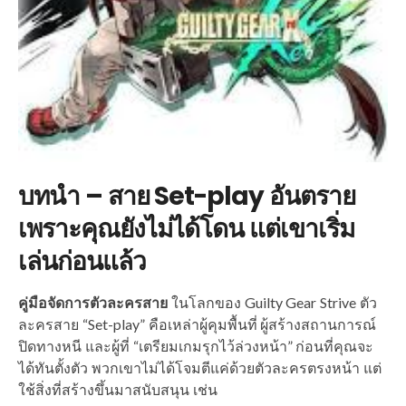
บทนำ – สาย Set-play อันตราย
เพราะคุณยังไม่ได้โดน แต่เขาเริ่ม
เล่นก่อนแล้ว
คู่มือจัดการตัวละครสาย
ในโลกของ Guilty Gear Strive ตัว
ละครสาย “Set-play” คือเหล่าผู้คุมพื้นที่ ผู้สร้างสถานการณ์
ปิดทางหนี และผู้ที่ “เตรียมเกมรุกไว้ล่วงหน้า” ก่อนที่คุณจะ
ได้ทันตั้งตัว พวกเขาไม่ได้โจมตีแค่ด้วยตัวละครตรงหน้า แต่
ใช้สิ่งที่สร้างขึ้นมาสนับสนุน เช่น