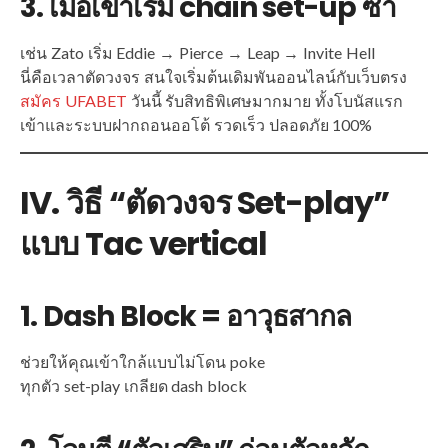
3. เมื่อเขาเริ่ม chain set-up ซ้ำ
เช่น Zato เริ่ม Eddie → Pierce → Leap → Invite Hell
นี่คือเวลาตัดวงจร สนใจเริ่มต้นเดิมพันออนไลน์กับเว็บตรง
สมัคร UFABET
วันนี้ รับสิทธิพิเศษมากมาย ทั้งโบนัสแรก
เข้าและระบบฝากถอนออโต้ รวดเร็ว ปลอดภัย 100%
IV. วิธี “ตัดวงจร Set-play”
แบบ Tac vertical
1. Dash Block = อาวุธสากล
ช่วยให้คุณเข้าใกล้แบบไม่โดน poke
ทุกตัว set-play เกลียด dash block