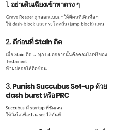
1.
อย่าเดินเฉียงเข้าหาตรง ๆ
Grave Reaper ถูกออกแบบมาให้ตีคนที่เดินทื่อ ๆ
ใช้ dash-block และกระโดดสั้น (jump block) แทน
2.
ตีก่อนที่ Stain ติด
เมื่อ Stain ติด → ทุก hit ต่อจากนั้นคือคอมโบฟรีของ
Testament
ห้ามปล่อยให้ติดซ้อน
3.
Punish Succubus Set-up ด้วย
dash burst หรือ PRC
Succubus มี startup ที่ชัดเจน
ใช้วิ่งใส่เพื่อป่วน set ได้ทันที