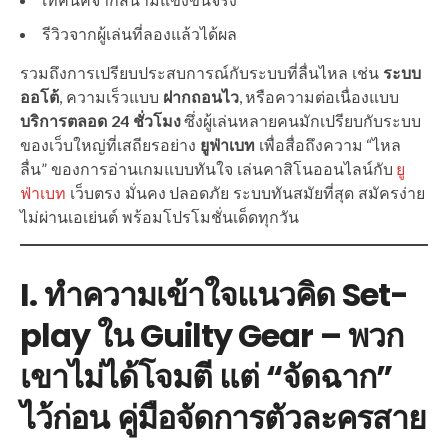
รีวิวจากผู้เล่นที่ลองแล้วได้ผล
รวมถึงการเปรียบประสบการณ์กับระบบที่ลื่นไหล เช่น
ระบบ
ออโต้
, ความเร็วแบบ
ฝากถอนไว
, หรือความต่อเนื่องแบบ
บริการตลอด 24 ชั่วโมง
ซึ่งผู้เล่นหลายคนมักเปรียบกับระบบ
ของเว็บใหญ่ที่เสถียรอย่าง
ยูฟ่าเบท
เพื่อสื่อถึงความ “ไหล
ลื่น” ของการอ่านเกมแบบทันใจ เล่นคาสิโนออนไลน์กับ
ยู
ฟ่าเบท
เว็บตรง มั่นคง ปลอดภัย ระบบทันสมัยที่สุด สมัครง่าย
ไม่ผ่านเอเย่นต์ พร้อมโปรโมชั่นเด็ดทุกวัน
I. ทำความเข้าใจแนวคิด Set-
play ใน Guilty Gear – พวก
เขาไม่ได้โจมตี แต่ “จัดฉาก”
ไว้ก่อน
คู่มือจัดการตัวละครสาย