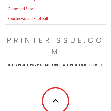
Game and Sport
Sportnews and Football
PRINTERISSUE.CO
M
COPYRIGHT 2022 UFABET999. ALL RIGHTS RESERVED.