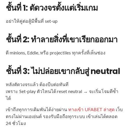
ชั้นที่ 1: ตัดวงจรตั้งแต่เริ่มเกม
อย่าให้คู่ต่อสู้มีพื้นที่ set-up
ชั้นที่ 2: ทำลายสิ่งที่เขาเรียกออกมา
ตี minions, Eddie, หรือ projectiles ทุกครั้งที่เห็นช่อง
ชั้นที่ 3: ไม่ปล่อยเขากลับสู่ neutral
หลังตัดวงจรแล้ว ต้องบีบต่อทันที
เพราะ Set-play ตัวไหนได้ reset neutral → จะเริ่มโจมตีซ้ำ
ได้
เข้าถึงทุกการเดิมพันได้ง่ายผ่าน
ทางเข้า UFABET ล่าสุด
เว็บ
ตรงไม่ผ่านเอเย่นต์ รองรับมือถือทุกระบบ เข้าเล่นได้ตลอด
24 ชั่วโมง