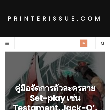
PRINTERISSUE.COM
คู่มือจัดการตัวละครสาย
Set-play เช่น
Testament, Jack-O’,