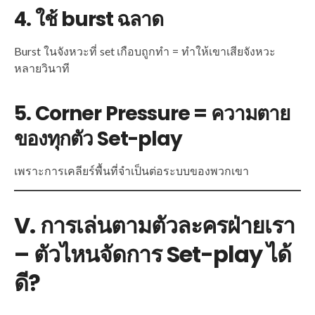
4. ใช้ burst ฉลาด
Burst ในจังหวะที่ set เกือบถูกทำ = ทำให้เขาเสียจังหวะ
หลายวินาที
5. Corner Pressure = ความตาย
ของทุกตัว Set-play
เพราะการเคลียร์พื้นที่จำเป็นต่อระบบของพวกเขา
V. การเล่นตามตัวละครฝ่ายเรา
– ตัวไหนจัดการ Set-play ได้
ดี?