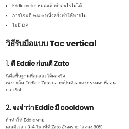
Eddie meter หมดแล้วทำอะไรไม่ได้
การโจมตี Eddie หนึ่งครั้งทำให้หายไป
ไม่มี DP
วิธีรับมือแบบ Tac vertical
1.
ตี Eddie ก่อนตี Zato
นี่คือพื้นฐานที่สุดและได้ผลจริง
เพราะล้ม Eddie = Zato กลายเป็นตัวละครธรรมดาที่อ่อน
กว่า Sol
2.
จงจำว่า Eddie มี cooldown
ถ้าทำให้ Eddie หาย
คุณมีเวลา 3–4 วินาทีที่ Zato อันตราย “ลดลง 80%”