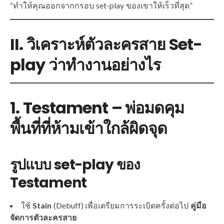
“ทำให้คุณออกจากกรอบ set-play ของเขาให้เร็วที่สุด”
II. วิเคราะห์ตัวละครสาย Set-
play ว่าทำงานอย่างไร
1. Testament – พ่อมดคุม
พื้นที่ที่ห้ามเข้าใกล้ผิดจุด
รูปแบบ set-play ของ
Testament
ใช้
Stain
(Debuff) เพื่อเตรียมการระเบิดครั้งต่อไป
คู่มือ
จัดการตัวละครสาย